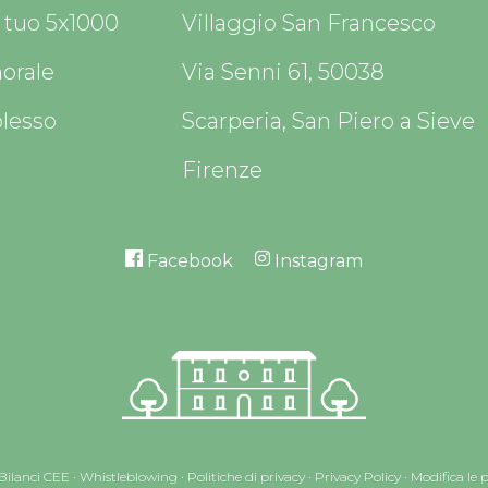
l tuo 5x1000
Villaggio San Francesco
orale
Via Senni 61, 50038
plesso
Scarperia, San Piero a Sieve
Firenze
Facebook
Instagram
Bilanci CEE
·
Whistleblowing
·
Politiche di privacy
·
Privacy Policy
·
Modifica le 