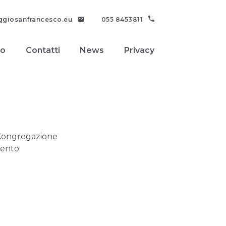
aggiosanfrancesco.eu
055 8453811
so
Contatti
News
Privacy
a Congregazione
mento.