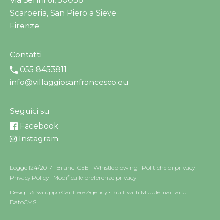
Via Senni 61, 50038
Scarperia, San Piero a Sieve
Firenze
Contatti
055 8453811
info@villaggiosanfrancesco.eu
Seguici su
Facebook
Instagram
Legge 124/2017
·
Bilanci CEE
·
Whistleblowing
·
Politiche di privacy
·
Privacy Policy
·
Modifica le preferenze privacy
Design & Sviluppo Cantiere Agency
·
Built with Middleman and
DatoCMS